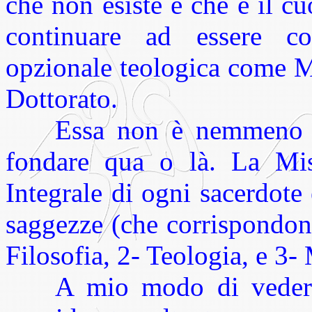
che non esiste e che è il c
continuare ad essere con
opzionale teologica come M
Dottorato.
Essa non è nemmeno un 
fondare qua o là. La Mis
Integrale di ogni sacerdote 
saggezze (che corrispondon
Filosofia, 2- Teologia, e 3- 
A mio modo di vedere,