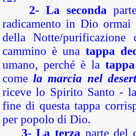
2-
La seconda
parte
radicamento in Dio ormai s
della Notte/purificazione 
cammino è una
tappa dec
umano, perché è la
tappa
come
la marcia nel deser
riceve lo Spirito Santo - l
fine di questa tappa corri
per popolo di Dio.
3-
La terza
parte del 