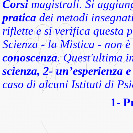
Corsi
magistrali. Si aggiun
pratica
dei metodi insegnati
riflette e si verifica questa
Scienza - la Mistica - non 
conoscenza
. Quest'ultima i
scienza, 2- un’esperienza 
caso di alcuni Istituti di Ps
1- P