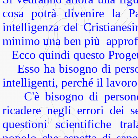
cosa potrà divenire la Pa
intelligenza del Cristiane
minimo una ben più
approf
Ecco quindi questo Proget
Esso ha bisogno di persone
intelligenti, perché il lavor
C'è bisogno di persone
ricadere negli errori dei s
questioni scientifiche tra
popolo che aspetta di saper