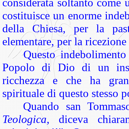
considerata soltanto come 
costituisce un enorme inde
della Chiesa, per la pas
elementare, per la ricezione
Questo indebolimento priv
Popolo di Dio di un ins
ricchezza e che ha grandi
spirituale di questo stesso 
Quando san Tommaso
Teologica
, diceva chiara