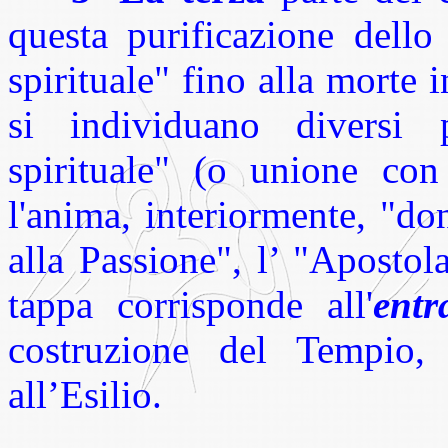
questa purificazione dello
spirituale" fino alla morte 
si individuano diversi p
spirituale" (o unione co
l'anima, interiormente, "do
alla Passione", l’ "Apostol
tappa corrisponde all'
entr
costruzione del Tempio,
all’Esilio.