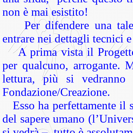
non è mai esistito!
Per difendere una tale 
entrare nei dettagli tecnici e 
A prima vista il Progetto
per qualcuno, arrogante. M
lettura, più si vedranno
Fondazione/Creazione.
Esso ha perfettamente il s
del sapere umano (l’Univers
si vedrà –. tutto è assolutam