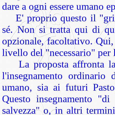
dare a ogni essere umano ep
E' proprio questo il "grid
sé. Non si tratta qui di qu
opzionale, facoltativo. Qui,
livello del "necessario" per
La proposta affronta la 
l'insegnamento ordinario 
umano, sia ai futuri Pastor
Questo insegnamento "di b
salvezza" o, in altri termi