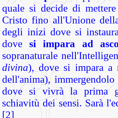
quale si decide di metter
Cristo fino all'Unione del
degli inizi dove si instaur
dove
si impara ad asco
sopranaturale nell'Intellige
divina
), dove si impara a 
dell'anima), immergendolo 
dove si vivrà la prima gr
schiavitù dei sensi. Sarà l'e
[2]