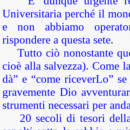
E' dunque urgente reali
Universitaria perché il mon
e non abbiamo operator
rispondere a questa sete.
Tutto ciò nonostante quest
cioè alla salvezza). Come l
dà” e “come riceverLo” se 
gravemente Dio avventurars
strumenti necessari per anda
20 secoli di tesori della 