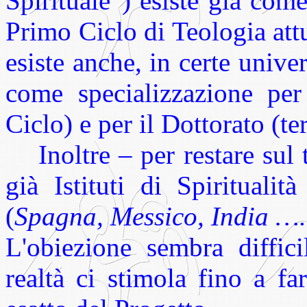
Spirituale”) esiste già com
Primo Ciclo di Teologia attu
esiste anche, in certe univer
come specializzazione pe
Ciclo) e per il Dottorato (te
Inoltre – per restare sul t
già Istituti di Spirituali
(
Spagna, Messico, India ….
L'obiezione sembra diffic
realtà ci stimola fino a fa