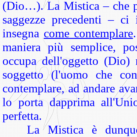
(Dio…). La Mistica – che p
saggezze precedenti – ci i
insegna
come contemplare
maniera più semplice, po
occupa dell'oggetto (Dio) 
soggetto (l'uomo che con
contemplare, ad andare ava
lo porta dapprima all'Uni
perfetta.
La Mistica è dunque 