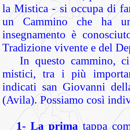
la Mistica - si occupa di f
un Cammino che ha un 
insegnamento è conosciuto,
Tradizione vivente e del Dep
In questo cammino, ci so
mistici, tra i più import
indicati san Giovanni del
(Avila). Possiamo così indi
1- La prima
tappa comi